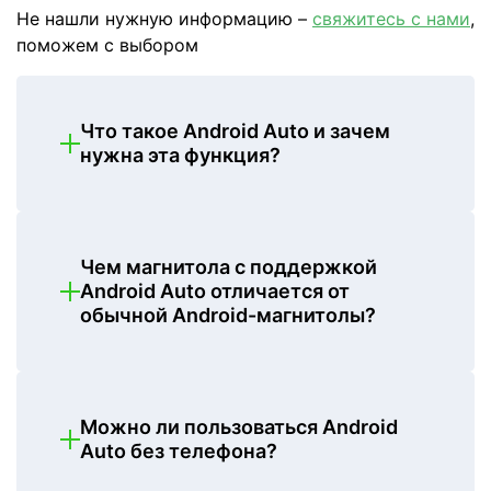
Не нашли нужную информацию –
свяжитесь с нами
,
поможем с выбором
Что такое Android Auto и зачем
нужна эта функция?
Это технология, интегрирующая
смартфон с автомобильной
магнитолой. После подключения
водитель может легко использовать
навигатор, слушать музыку,
Чем магнитола с поддержкой
принимать звонки и читать
Android Auto отличается от
сообщения, не отвлекаясь от дороги.
обычной Android-магнитолы?
Управлять функциями можно через
сенсорный экран, кнопки на руле или
Это разные технологии. Android Auto
голосовые команды.
использует ресурсы подключенного
смартфона и отображает его
приложения на экране автомобиля.
Android-магнитола работает
Можно ли пользоваться Android
самостоятельно: она имеет
Auto без телефона?
собственную операционную систему
Нет, для работы Android Auto
Android, позволяет устанавливать