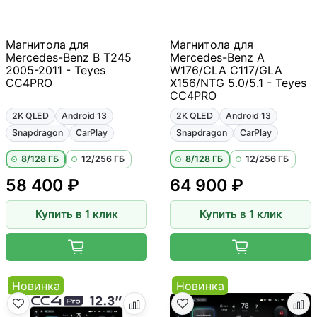
Магнитола для
Магнитола для
Mercedes-Benz B T245
Mercedes-Benz A
2005-2011 - Teyes
W176/CLA C117/GLA
CC4PRO
X156/NTG 5.0/5.1 - Teyes
CC4PRO
2K QLED
Android 13
2K QLED
Android 13
Snapdragon
CarPlay
Snapdragon
CarPlay
8/128 ГБ
12/256 ГБ
8/128 ГБ
12/256 ГБ
58 400 ₽
64 900 ₽
Купить в 1 клик
Купить в 1 клик
Новинка
Новинка