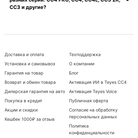
читайте на
этой странице
или обращайтесь к
CC3 и другие?
менеджеру – он вас подробно
проконсультирует.
Производительностью, качеством экрана,
объемом памяти, набором дополнительных
функций и, конечно, ценой. При выборе серии
стоит ориентироваться на задачи: нужна ли
вам базовая мультимедийная система или
Доставка и оплата
Техподдержка
максимально мощное устройство.
Установка и самовывоз
О компании
Teyes CC4 PRO – флагманская серия с
Гарантия на товар
Блог
высокой производительностью для
Возврат и обмен товара
Активация ИИ в Teyes CC4
пользователей, которым важна
максимальная скорость работы, запуск
Дилерская гарантия на авто
Активация Teyes Voice
нескольких приложений одновременно,
Покупка в кредит
Публичная оферта
работа с камерами и расширенными
Акции и скидки
Согласие на обработку
функциями.
персональных данных
Кешбек 1000₽ за отзыв
Teyes CC4 и CC4L – более доступные
Политика
версии. CC4 подойдет тем, кому нужна
конфиденциальности
производительная магнитола для