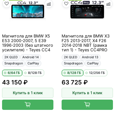
Магнитола для BMW X5
Магнитола для BMW X3
E53 2000-2007, 5 E39
F25 2013-2017, X4 F26
1996-2003 (без штатного
2014-2018 NBT (рамка
усилителя) - Teyes CC4
тип 1) - Teyes CC4PRO
2K QLED
Android 14
2K QLED
Android 13
Snapdragon
CarPlay
Snapdragon
CarPlay
6/64 ГБ
8/128 ГБ
8/128 ГБ
12/256 ГБ
43 150 ₽
63 725 ₽
Купить в 1 клик
Купить в 1 клик