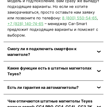
модель и год/поколение. Вам сразу же выпадут
подходящие варианты. Но если не хотите
заморачиваться, просто оставьте нам заявку
или позвоните по телефону:
8 (800) 550-54-65
,
+7 (928) 140-74-65
– менеджер Car-Smart
предложит подходящие варианты и поможет с
выбором.
Смогу ли я подключить смартфон к
магнитоле?
Да, и неважно, какой у вас мобильный телефон
Какие функции есть в штатных магнитолах
– на Android или IOS. Штатные магнитолы Teyes
Teyes?
поддерживают функции Android Auto и Apple
CarPlay. Сможете подключиться через USB-
Навигация, прослушивание музыки и просмотр
кабель или Wi-Fi.
Есть ли гарантия на автомагнитолы?
видео, Bluetooth, CarPlay, Android Auto,
голосовое управление, поддержка штатных
На все магнитолы от бренда Teyes действует
функций автомобиля: кнопки на руле, камера
Чем отличаются штатные магнитолы Teyes
гарантия до 3 лет. Подробнее о гарантии
заднего вида и многое другое.
разных серий: CC4 PRO, CC4, CC4L, CC3 2K,