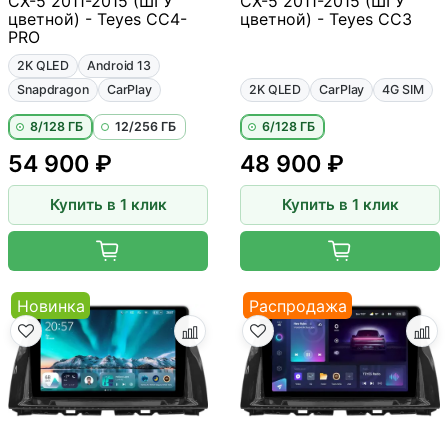
CX-5 2011-2015 (ШГУ
CX-5 2011-2015 (ШГУ
цветной) - Teyes CC4-
цветной) - Teyes CC3
PRO
2K QLED
Android 13
Snapdragon
CarPlay
2K QLED
CarPlay
4G SIM
8/128 ГБ
12/256 ГБ
6/128 ГБ
54 900 ₽
48 900 ₽
Купить в 1 клик
Купить в 1 клик
Новинка
Распродажа