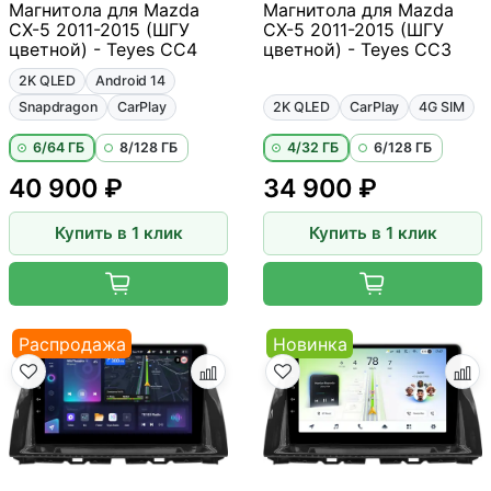
Магнитола для Mazda
Магнитола для Mazda
CX-5 2011-2015 (ШГУ
CX-5 2011-2015 (ШГУ
цветной) - Teyes CC4
цветной) - Teyes CC3
2K QLED
Android 14
Snapdragon
CarPlay
2K QLED
CarPlay
4G SIM
6/64 ГБ
8/128 ГБ
4/32 ГБ
6/128 ГБ
40 900 ₽
34 900 ₽
Купить в 1 клик
Купить в 1 клик
Распродажа
Новинка