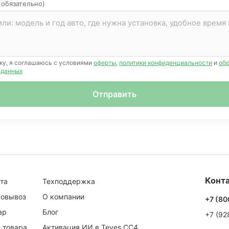
 обязательно)
ку, я соглашаюсь с условиями
оферты
,
политики конфиденциальности
и
об
 данных
Отправить
Конта
та
Техподдержка
мовывоз
О компании
+7 (80
ар
Блог
+7 (92
 товара
Активация ИИ в Teyes CC4