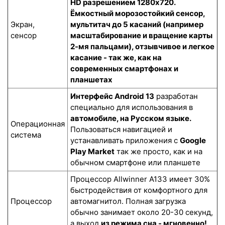
HD разрешением 1280x720.
Ёмкостный морозостойкий сенсор
,
Экран,
мультитач до 5 касаний (например
сенсор
масштабирование и вращение карты
2-мя пальцами), отзывчивое и легкое
касание - так же, как на
современных смартфонах и
планшетах
Интерфейс Android 13
разработан
специально для использования в
автомобиле, на Русском языке.
Операционная
Пользоваться навигацией и
система
устанавливать приложения с
Google
Play Market
так же просто, как и на
обычном смартфоне или планшете
Процессор Allwinner A133 имеет 30%
быстродействия от комфортного для
Процессор
автомагнитол. Полная загрузка
обычно занимает около 20-30 секунд,
а выход
из режима сна - мгновенно!