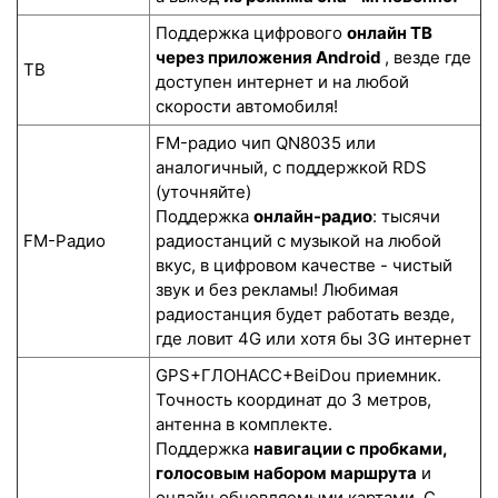
Поддержка цифрового
онлайн ТВ
через приложения Android
, везде где
ТВ
доступен интернет и на любой
скорости автомобиля!
FM-радио чип QN8035 или
аналогичный, с поддержкой RDS
(уточняйте)
Поддержка
онлайн-радио
: тысячи
FM-Радио
радиостанций с музыкой на любой
вкус, в цифровом качестве - чистый
звук и без рекламы! Любимая
радиостанция будет работать везде,
где ловит 4G или хотя бы 3G интернет
GPS+ГЛОНАСС+BeiDou приемник.
Точность координат до 3 метров,
антенна в комплекте.
Поддержка
навигации с пробками,
голосовым набором маршрута
и
онлайн обновляемыми картами. С