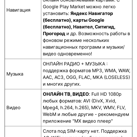
Google Play Market можно легко
Навигация
установить:
Яндекс Навигатор
(бесплатно), карты Google
(бесплатно), Навител, Ситигид,
Прогород
и др. Возможность работы в
фоновом режиме нескольких
навигационных программ и музыки/
видео одновременно!
ОНЛАЙН РАДИО + МУЗЫКА :
поддержка форматов MP3, WMA, WAW,
Музыка
AAC, AC3, OGG, FLAC, MKA (LOSELESS)
и многих других.
ОНЛАЙН ТВ, ВИДЕО
: Full HD 1080p
любых форматов: AVI (DivX, Xvid,
Видео
Mpeg4, h.264, h.265), MKV, WMV, FLV,
WebM и любые другие - рекомендуем
приложение "MX видео плеер"
Слота под SIM-карту нет. Поддержка