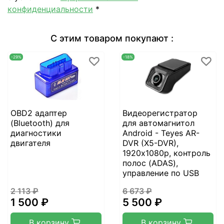
конфиденциальности
*
С этим товаром покупают :
-29%
-18%
OBD2 адаптер
Видеорегистратор
(Bluetooth) для
для автомагнитол
диагностики
Android - Teyes AR-
двигателя
DVR (X5-DVR),
1920х1080p, контроль
полос (ADAS),
управление по USB
2 113 ₽
6 673 ₽
1 500 ₽
5 500 ₽
В корзину
В корзину