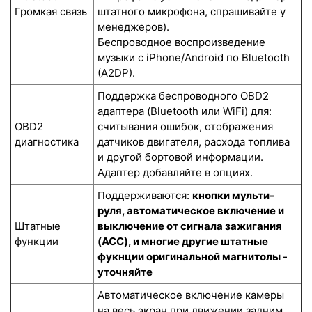
Громкая связь
штатного микрофона, спрашивайте у
менеджеров).
Беспроводное воспроизведение
музыки с iPhone/Android по Bluetooth
(A2DP).
Поддержка беспроводного OBD2
адаптера (Bluetooth или WiFi) для:
OBD2
считывания ошибок, отображения
диагностика
датчиков двигателя, расхода топлива
и другой бортовой информации.
Адаптер добавляйте в опциях.
Поддерживаются:
кнопки мульти-
руля, автоматическое включение и
Штатные
выключение от сигнала зажигания
функции
(ACC), и многие другие штатные
фукнции оригинальной магнитолы -
уточняйте
Автоматическое включение камеры
на весь экран при движении задним