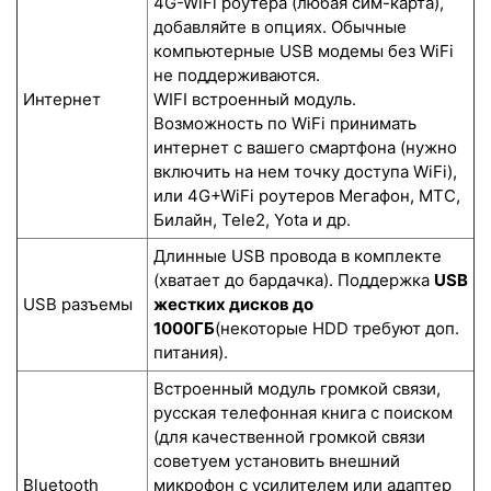
4G-WiFi роутера (любая сим-карта),
добавляйте в опциях. Обычные
компьютерные USB модемы без WiFi
не поддерживаются.
Интернет
WIFI встроенный модуль.
Возможность по WiFi принимать
интернет с вашего смартфона (нужно
включить на нем точку доступа WiFi),
или 4G+WiFi роутеров Мегафон, МТС,
Билайн, Tele2, Yota и др.
Длинные USB провода в комплекте
(хватает до бардачка). Поддержка
USB
USB разъемы
жестких дисков до
1000ГБ
(некоторые HDD требуют доп.
питания).
Встроенный модуль громкой связи,
русская телефонная книга с поиском
(для качественной громкой связи
советуем установить внешний
Bluetooth
микрофон с усилителем или адаптер