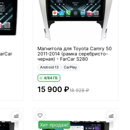
Магнитола для Toyota Camry 50
arCar
2011-2014 (рамка серебристо-
черная) - FarCar S280
Android 13
CarPlay
4/64 ГБ
15 900 ₽
18 928 ₽
Хит продаж!