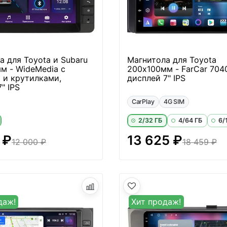
а для Toyota и Subaru
Магнитола для Toyota
м - WideMedia с
200х100мм - FarCar 704
 и крутилками,
дисплей 7" IPS
" IPS
CarPlay
4G SIM
2/32 ГБ
4/64 ГБ
6/
 ₽
13 625 ₽
12 000 ₽
18 459 ₽
даж!
Хит продаж!