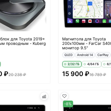
блок для Toyota 2019+
Магнитола для Toyota
ым проводным - Kuberg
200х100мм - FarCar S40
монитор 9.5"
QLED
Android 14
CarPlay
2/32 ГБ
4/64 ГБ
6/
0 ₽
15 900 ₽
20 238 ₽
16 789 ₽
-8%