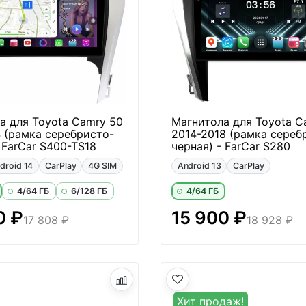
а для Toyota Camry 50
Магнитола для Toyota C
4 (рамка серебристо-
2014-2018 (рамка сереб
 FarCar S400-TS18
черная) - FarCar S280
droid 14
CarPlay
4G SIM
Android 13
CarPlay
4/64 ГБ
6/128 ГБ
4/64 ГБ
0 ₽
15 900 ₽
17 808 ₽
18 928 ₽
Хит продаж!