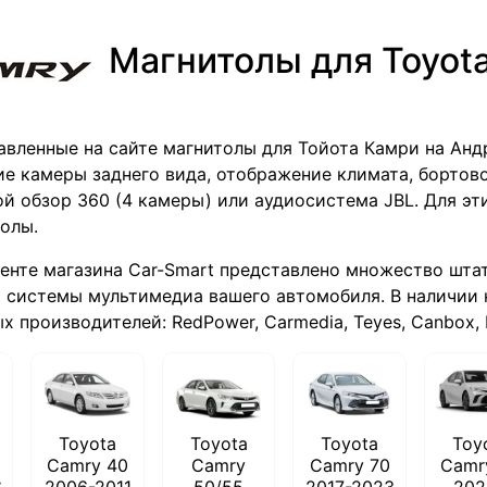
Магнитолы для Toyot
авленные на сайте магнитолы для Тойота Камри на Ан
е камеры заднего вида, отображение климата, бортово
ой обзор 360 (4 камеры) или аудиосистема JBL. Для э
олы.
енте магазина Car-Smart представлено множество шта
 системы мультимедиа вашего автомобиля. В наличии 
 производителей: RedPower, Carmedia, Teyes, Canbox, Fa
Toyota
Toyota
Toyota
Toy
Camry 40
Camry
Camry 70
Camr