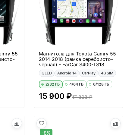
amry 55
Магнитола для Toyota Camry 55
ристо-
2014-2018 (рамка серебристо-
черная) - FarCar S400-TS18
QLED
Android 14
CarPlay
4G SIM
2/32 ГБ
4/64 ГБ
6/128 ГБ
15 900 ₽
17 808 ₽
-8%