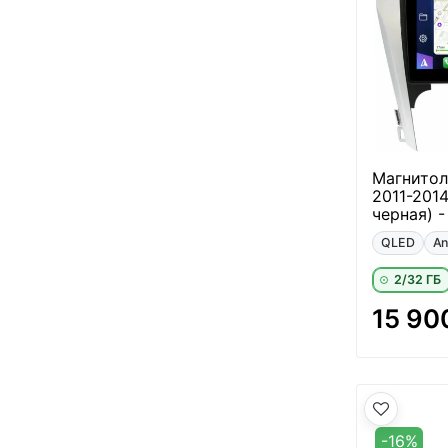
Магнитол
2011-201
черная) -
QLED
An
2/32 ГБ
15 90
-16%