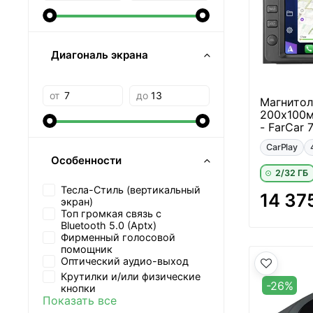
Диагональ экрана
от
до
Магнитол
200х100м
- FarCar 
CarPlay
Особенности
2/32 ГБ
Тесла-Стиль (вертикальный
14 37
экран)
Топ громкая связь с
Bluetooth 5.0 (Aptx)
Фирменный голосовой
помощник
Оптический аудио-выход
Крутилки и/или физические
-26%
кнопки
Показать все