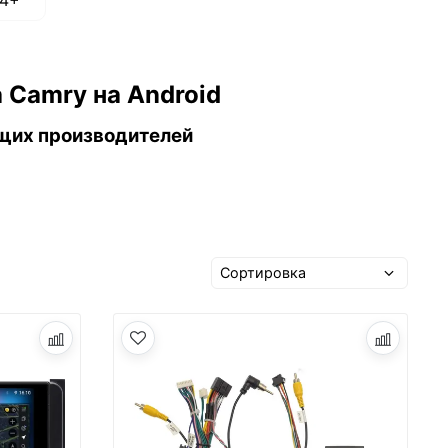
4+
 Camry на Android
щих производителей