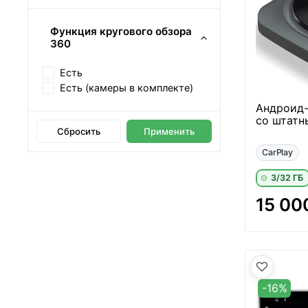
Функция кругового обзора
360
Есть
Есть (камеры в комплекте)
Андроид-
со штатн
Сбросить
Применить
CarPlay
3/32 ГБ
15 00
-16%