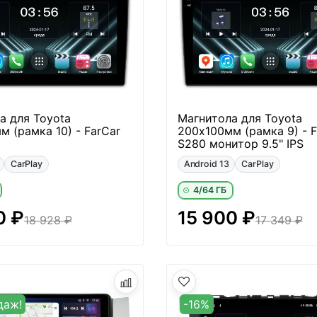
а для Toyota
Магнитола для Toyota
м (рамка 10) - FarCar
200х100мм (рамка 9) - F
S280 монитор 9.5" IPS
CarPlay
Android 13
CarPlay
4/64 ГБ
0 ₽
15 900 ₽
18 928 ₽
17 349 ₽
даж!
-16%