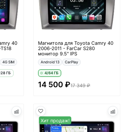
amry 40
Магнитола для Toyota Camry 40
-TS18
2006-2011 - FarCar S280
монитор 9.5" IPS
4G SIM
Android 13
CarPlay
128 ГБ
4/64 ГБ
14 500 ₽
17 349 ₽
Хит продаж!