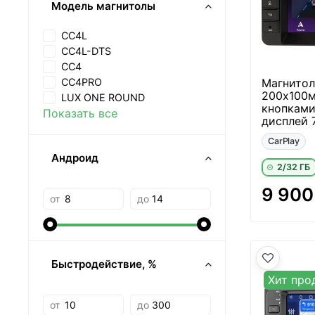
Модель магнитолы
CC4L
CC4L-DTS
CC4
Магнитол
CC4PRO
200х100м
LUX ONE ROUND
кнопками
Показать все
дисплей 7
CarPlay
Андроид
2/32 ГБ
9 900
от
до
Быстродействие, %
Хит про
от
до