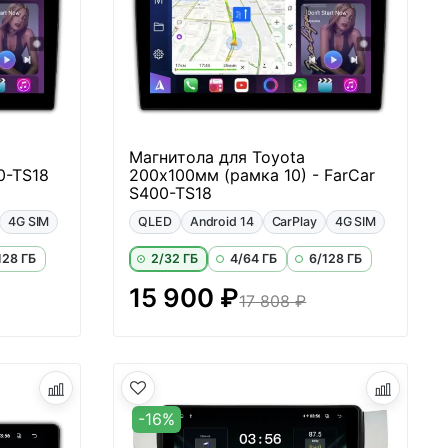
Магнитола для Toyota
0-TS18
200х100мм (рамка 10) - FarCar
S400-TS18
4G SIM
QLED
Android 14
CarPlay
4G SIM
128 ГБ
2/32 ГБ
4/64 ГБ
6/128 ГБ
15 900 ₽
17 808 ₽
-16%