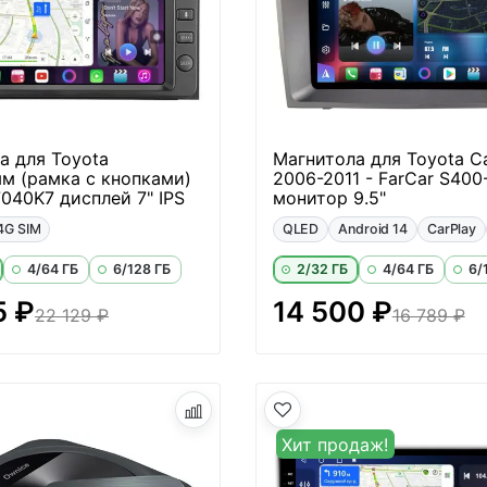
а для Toyota
Магнитола для Toyota C
м (рамка с кнопками)
2006-2011 - FarCar S400
7040K7 дисплей 7" IPS
монитор 9.5"
4G SIM
QLED
Android 14
CarPlay
4/64 ГБ
6/128 ГБ
2/32 ГБ
4/64 ГБ
6/
5 ₽
14 500 ₽
22 129 ₽
16 789 ₽
Хит продаж!