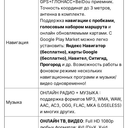
GPS+ГЛОНАСС+BeiDou приемник.
Точность координат до 3 метров,
антенна в комплекте.
Поддержка
навигации с пробками,
голосовым набором маршрута
и
онлайн обновляемыми картами. С
Google Play Market можно легко
Навигация
установить:
Яндекс Навигатор
(бесплатно), карты Google
(бесплатно), Навител, Ситигид,
Прогород
и др. Возможность работы в
фоновом режиме нескольких
навигационных программ и музыки/
видео одновременно!
ОНЛАЙН РАДИО + МУЗЫКА :
поддержка форматов MP3, WMA, WAW,
Музыка
AAC, AC3, OGG, FLAC, MKA (LOSELESS)
и многих других.
ОНЛАЙН ТВ, ВИДЕО
: Full HD 1080p
любых форматов: AVI (DivX, Xvid,