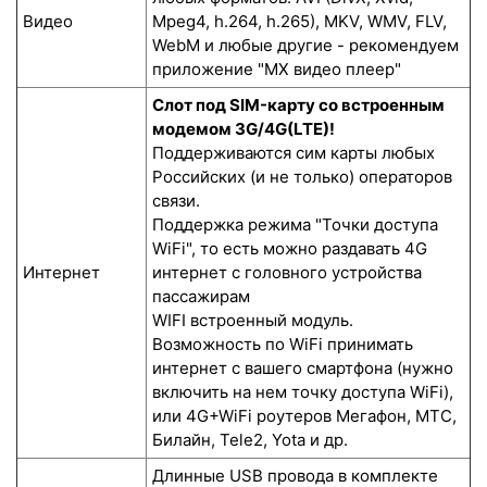
Видео
Mpeg4, h.264, h.265), MKV, WMV, FLV,
WebM и любые другие - рекомендуем
приложение "MX видео плеер"
Слот под SIM-карту со встроенным
модемом 3G/4G(LTE)!
Поддерживаются сим карты любых
Российских (и не только) операторов
связи.
Поддержка режима "Точки доступа
WiFi", то есть можно раздавать 4G
Интернет
интернет с головного устройства
пассажирам
WIFI встроенный модуль.
Возможность по WiFi принимать
интернет с вашего смартфона (нужно
включить на нем точку доступа WiFi),
или 4G+WiFi роутеров Мегафон, МТС,
Билайн, Tele2, Yota и др.
Длинные USB провода в комплекте