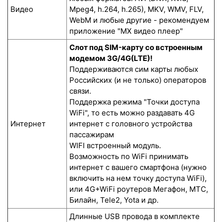
Видео
Mpeg4, h.264, h.265), MKV, WMV, FLV,
WebM и любые другие - рекомендуем
приложение "MX видео плеер"
Слот под SIM-карту со встроенным
модемом 3G/4G(LTE)!
Поддерживаются сим карты любых
Российских (и не только) операторов
связи.
Поддержка режима "Точки доступа
WiFi", то есть можно раздавать 4G
Интернет
интернет с головного устройства
пассажирам
WIFI встроенный модуль.
Возможность по WiFi принимать
интернет с вашего смартфона (нужно
включить на нем точку доступа WiFi),
или 4G+WiFi роутеров Мегафон, МТС,
Билайн, Tele2, Yota и др.
Длинные USB провода в комплекте