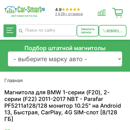
4.9
2 628+ отзывов
Заказать
8(800)...
звонок
Подбор штатной магнитолы
Главная
Магнитола для BMW 1-серии (F20), 2-
серии (F22) 2011-2017 NBT - Parafar
PF5211a128/128 монитор 10.25" на Android
13, Быстрая, CarPlay, 4G SIM-слот [8/128
ГБ]