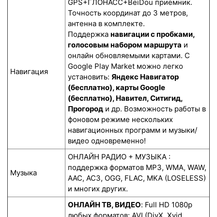
GPS+ГЛОНАСС+BeiDou приемник.
Точность координат до 3 метров,
антенна в комплекте.
Поддержка
навигации с пробками,
голосовым набором маршрута
и
онлайн обновляемыми картами. С
Google Play Market можно легко
Навигация
установить:
Яндекс Навигатор
(бесплатно), карты Google
(бесплатно), Навител, Ситигид,
Прогород
и др. Возможность работы в
фоновом режиме нескольких
навигационных программ и музыки/
видео одновременно!
ОНЛАЙН РАДИО + МУЗЫКА :
поддержка форматов MP3, WMA, WAW,
Музыка
AAC, AC3, OGG, FLAC, MKA (LOSELESS)
и многих других.
ОНЛАЙН ТВ, ВИДЕО
: Full HD 1080p
любых форматов: AVI (DivX, Xvid,