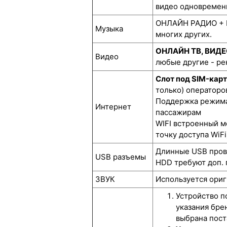
видео одновремен
ОНЛАЙН РАДИО + М
Музыка
многих других.
ОНЛАЙН ТВ, ВИД
Видео
любые другие - р
Слот под SIM-кар
только) операторов
Поддержка режима 
Интернет
пассажирам
WIFI встроенный м
точку доступа WiFi
Длинные USB прово
USB разъемы
HDD требуют доп. 
ЗВУК
Используется ориг
Устройство п
указания бре
выбрана пост