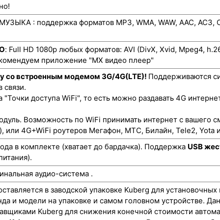
но!
УЗЫКА : поддержка форматов MP3, WMA, WAW, AAC, AC3, O
ЕО
: Full HD 1080p любых форматов: AVI (DivX, Xvid, Mpeg4, h.
екомендуем приложение "MX видео плеер"
ту со встроенным модемом 3G/4G(LTE)!
Поддерживаются си
 связи.
"Точки доступа WiFi", то есть можно раздавать 4G интернет
одуль. Возможность по WiFi принимать интернет с вашего с
), или 4G+WiFi роутеров Мегафон, МТС, Билайн, Tele2, Yota и
да в комплекте (хватает до бардачка). Поддержка
USB жес
питания).
инальная аудио-система .
оставляется в заводской упаковке Kuberg для установочных 
нда и модели на упаковке и самом головном устройстве. Да
авщиками Kuberg для снижения конечной стоимости автома