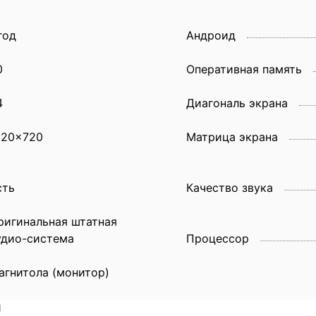
год
Андроид
0
Оперативная память
4
Диагональ экрана
920x720
Матрица экрана
сть
Качество звука
ригинальная штатная
удио-система
Процессор
агнитола (монитор)
и