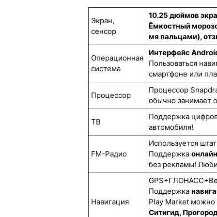
10.25 дюймов экра
Экран,
Ёмкостный морозо
сенсор
мя пальцами), отз
Интерфейс Androi
Операционная
Пользоваться нави
система
смартфоне или пл
Процессор Snapdra
Процессор
обычно занимает о
Поддержка цифро
ТВ
автомобиля!
Используется штат
FM-Радио
Поддержка
онлай
без рекламы! Люби
GPS+ГЛОНАСС+BeiD
Поддержка
навига
Навигация
Play Market можно
Ситигид, Прогоро