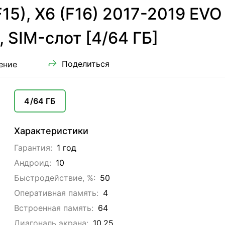
5), X6 (F16) 2017-2019 EVO
, SIM-слот [4/64 ГБ]
Поделиться
ение
4/64 ГБ
Характеристики
Гарантия:
1 год
Андроид:
10
Быстродействие, %:
50
Оперативная память:
4
Встроенная память:
64
Диагональ экрана:
10.25