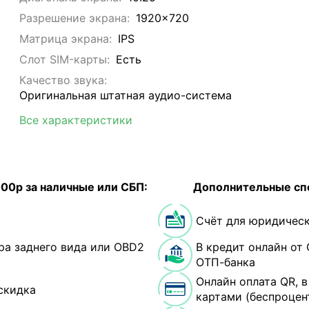
Разрешение экрана:
1920x720
Матрица экрана:
IPS
Слот SIM-карты:
Eсть
Качество звука:
Оригинальная штатная аудио-система
Все характеристики
000р за наличные или СБП:
Дополнительные сп
Счёт для юридическ
ра заднего вида или OBD2
В кредит онлайн от 
ОТП-банка
Онлайн оплата QR, 
скидка
картами (беспроцен