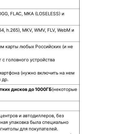
GG, FLAC, MKA (LOSELESS) и
264, h.265), MKV, WMV, FLV, WebM и
м карты любых Российских (и не
 с головного устройства
мартфона (нужно включить на нем
 др.
тких дисков до 1000ГБ
(некоторые
центров и автодиллеров, без
нная упаковка была специально
гнитолы для покупателей.