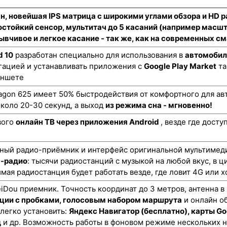
н, новейшая IPS матрица с широкими углами обзора и HD 
стойкий сенсор
, мультитач до 5 касаний (например масш
ывчивое и легкое касание - так же, как на современных 
d 10
разработан специально для использования в
автомобил
гацией и устанавливать приложения с
Google Play Market
та
аншете
gon 625 имеет 50% быстродействия от комфортного для авт
коло 20-30 секунд, а выход
из режима сна - мгновенно!
вого
онлайн ТВ через приложения Android
, везде где дост
ный радио-приёмник и интерфейс оригинальной мультимеди
н-радио
: тысячи радиостанций с музыкой на любой вкус, в ц
мая радиостанция будет работать везде, где ловит 4G или х
ou приемник. Точность координат до 3 метров, антенна в
ции с пробками, голосовым набором маршрута
и онлайн о
 легко установить:
Яндекс Навигатор (бесплатно), карты Go
д
и др. Возможность работы в фоновом режиме нескольких 