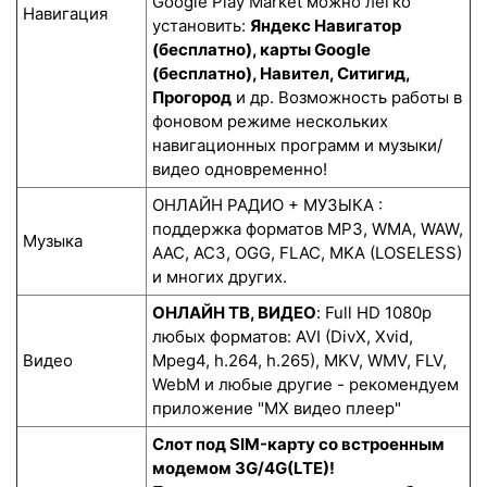
Google Play Market можно легко
Навигация
установить:
Яндекс Навигатор
(бесплатно), карты Google
(бесплатно), Навител, Ситигид,
Прогород
и др. Возможность работы в
фоновом режиме нескольких
навигационных программ и музыки/
видео одновременно!
ОНЛАЙН РАДИО + МУЗЫКА :
поддержка форматов MP3, WMA, WAW,
Музыка
AAC, AC3, OGG, FLAC, MKA (LOSELESS)
и многих других.
ОНЛАЙН ТВ, ВИДЕО
: Full HD 1080p
любых форматов: AVI (DivX, Xvid,
Видео
Mpeg4, h.264, h.265), MKV, WMV, FLV,
WebM и любые другие - рекомендуем
приложение "MX видео плеер"
Слот под SIM-карту со встроенным
модемом 3G/4G(LTE)!