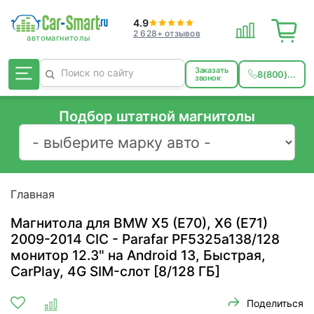
4.9
2 628+ отзывов
Заказать
8(800)...
звонок
Подбор штатной магнитолы
Главная
Магнитола для BMW X5 (E70), X6 (E71)
2009-2014 CIC - Parafar PF5325a138/128
монитор 12.3" на Android 13, Быстрая,
CarPlay, 4G SIM-слот [8/128 ГБ]
Поделиться