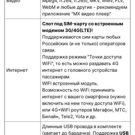
Видео
Mpeg4, h.264, h.265), MKV, WMV, FLV,
WebM и любые другие - рекомендуем
приложение "MX видео плеер"
Слот под SIM-карту со встроенным
модемом 3G/4G(LTE)!
Поддерживаются сим карты любых
Российских (и не только) операторов
связи.
Поддержка режима "Точки доступа
WiFi", то есть можно раздавать 4G
Интернет
интернет с головного устройства
пассажирам
WIFI встроенный модуль.
Возможность по WiFi принимать
интернет с вашего смартфона (нужно
включить на нем точку доступа WiFi),
или 4G+WiFi роутеров Мегафон, МТС,
Билайн, Tele2, Yota и др.
Длинные USB провода в комплекте
(хватает до бардачка). Поддержка
USB