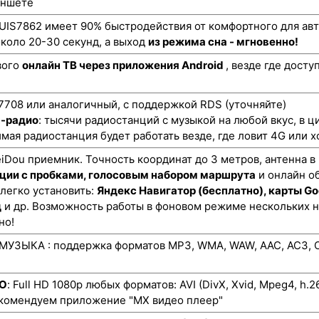
аншете
UIS7862 имеет 90% быстродействия от комфортного для авт
коло 20-30 секунд, а выход
из режима сна - мгновенно!
вого
онлайн ТВ через приложения Android
, везде где дост
708 или аналогичный, с поддержкой RDS (уточняйте)
н-радио
: тысячи радиостанций с музыкой на любой вкус, в ц
мая радиостанция будет работать везде, где ловит 4G или х
ou приемник. Точность координат до 3 метров, антенна в
ции с пробками, голосовым набором маршрута
и онлайн о
 легко установить:
Яндекс Навигатор (бесплатно), карты Go
д
и др. Возможность работы в фоновом режиме нескольких 
но!
УЗЫКА : поддержка форматов MP3, WMA, WAW, AAC, AC3, O
ЕО
: Full HD 1080p любых форматов: AVI (DivX, Xvid, Mpeg4, h.
екомендуем приложение "MX видео плеер"