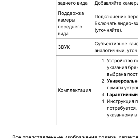
заднего вида
Добавляйте камеры
Поддержка
Подключение перед
камеры
Включать видео-вх
переднего
(уточняйте).
вида
Субъективное каче
ЗВУК
аналогичный, уточ
Устройство п
указания бре
выбрана пост
Универсальн
памяти устро
Комплектация
Гарантийный 
Инструкция п
потребуется,
указанному в
Все представленные изображения товара, характ