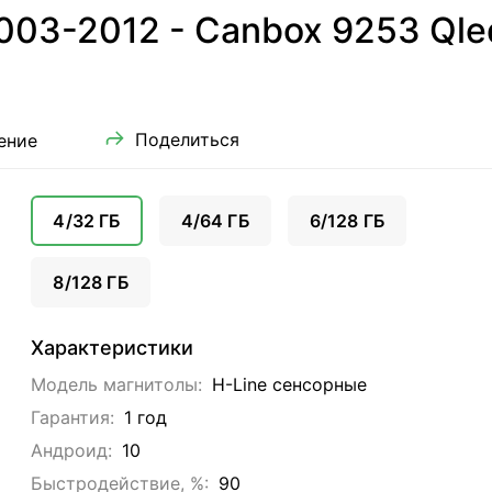
03-2012 - Canbox 9253 Qled
Поделиться
ение
4/32 ГБ
4/64 ГБ
6/128 ГБ
8/128 ГБ
Характеристики
Модель магнитолы:
H-Line сенсорные
Гарантия:
1 год
Андроид:
10
Быстродействие, %:
90