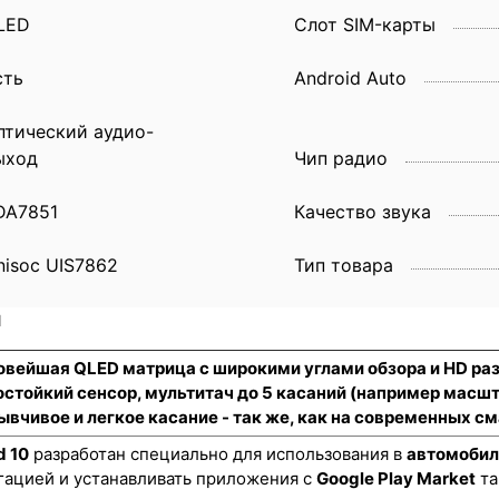
LED
Слот SIM-карты
сть
Android Auto
птический аудио-
ыход
Чип радио
DA7851
Качество звука
nisoc UIS7862
Тип товара
и
новейшая QLED матрица с широкими углами обзора и HD р
стойкий сенсор
, мультитач до 5 касаний (например масш
ывчивое и легкое касание - так же, как на современных 
d 10
разработан специально для использования в
автомобил
гацией и устанавливать приложения с
Google Play Market
та