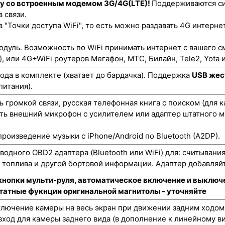
ту со встроенным модемом 3G/4G(LTE)!
Поддерживаются си
 связи.
"Точки доступа WiFi", то есть можно раздавать 4G интернет
одуль. Возможность по WiFi принимать интернет с вашего с
), или 4G+WiFi роутеров Мегафон, МТС, Билайн, Tele2, Yota и
да в комплекте (хватает до бардачка). Поддержка
USB жес
питания).
 громкой связи, русская телефонная книга с поиском (для 
ть внешний микрофон с усилителем или адаптер штатного м
роизведение музыки с iPhone/Android по Bluetooth (A2DP).
одного OBD2 адаптера (Bluetooth или WiFi) для: считывани
а топлива и другой бортовой информации. Адаптер добавляйт
кнопки мульти-руля, автоматическое включение и выключе
штатные фукнции оригинальной магнитолы - уточняйте
лючение камеры на весь экран при движении задним ходом
ход для камеры заднего вида (в дополнение к линейному ви