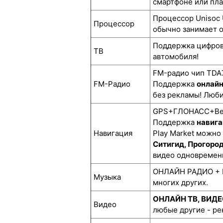
смартфоне или пл
Процессор Unisoc 
Процессор
обычно занимает о
Поддержка цифро
ТВ
автомобиля!
FM-радио чип TDA7
FM-Радио
Поддержка
онлай
без рекламы! Люби
GPS+ГЛОНАСС+BeiD
Поддержка
навига
Навигация
Play Market можно
Ситигид, Прогоро
видео одновремен
ОНЛАЙН РАДИО + М
Музыка
многих других.
ОНЛАЙН ТВ, ВИД
Видео
любые другие - р