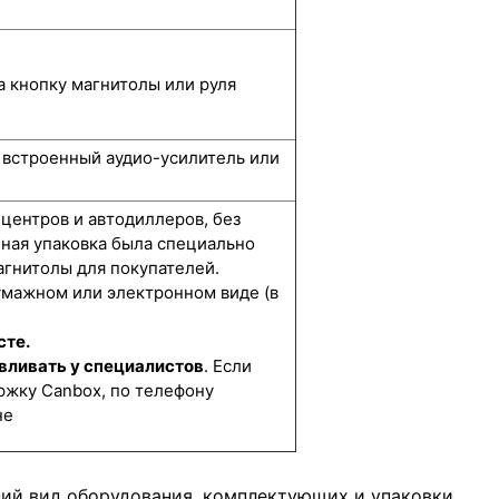
а кнопку магнитолы или руля
, встроенный аудио-усилитель или
 центров и автодиллеров, без
нная упаковка была специально
гнитолы для покупателей.
умажном или электронном виде (в
сте.
вливать у специалистов
. Если
ржку Canbox, по телефону
не
ний вид оборудования, комплектующих и упаковки