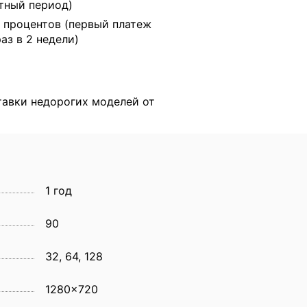
тный период)
 процентов (первый платеж
раз в 2 недели)
тавки недорогих моделей от
1 год
90
32, 64, 128
1280x720