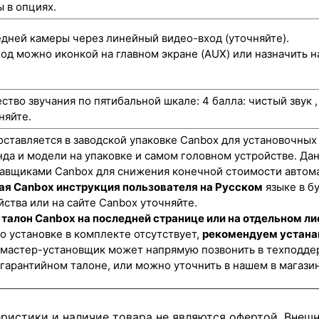
 в опциях.
ней камеры через линейный видео-вход (уточняйте).
од можно иконкой на главном экране (AUX) или назначить н
ство звучания по пятибальной шкале: 4 балла: чистый звук 
няйте.
оставляется в заводской упаковке Canbox для установочных
нда и модели на упаковке и самом головном устройстве. Да
авщиками Canbox для снижения конечной стоимости автома
ая Canbox инструкция пользователя на Русском
языке в б
йства или на сайте Canbox уточняйте.
талон Canbox на последней странице или на отдельном ли
о установке в комплекте отсутствует,
рекомендуем устана
 мастер-установщик может напрямую позвонить в техподде
 гарантийном талоне, или можно уточнить в нашем в магази
еристики и наличие товара не являются офертой. Внеш