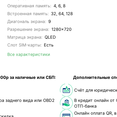
Оперативная память:
4, 6, 8
Встроенная память:
32, 64, 128
Диагональ экрана:
9
Разрешение экрана:
1280x720
Матрица экрана:
QLED
Слот SIM-карты:
Eсть
Все характеристики
000р за наличные или СБП:
Дополнительные сп
Счёт для юридическ
ра заднего вида или OBD2
В кредит онлайн от 
ОТП-банка
Онлайн оплата QR, 
скидка