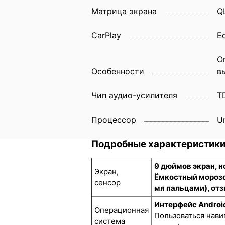
Матрица экрана
Q
CarPlay
Е
О
Особенности
в
Чип аудио-усилителя
T
Процессор
U
Подробные характеристик
9 дюймов экран, 
Экран,
Ёмкостный морозо
сенсор
мя пальцами), отз
Интерфейс Androi
Операционная
Пользоваться нави
система