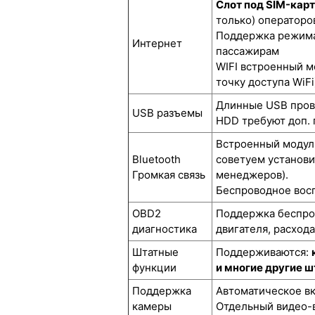
Слот под SIM-кар
только) операторов
Поддержка режима 
Интернет
пассажирам
WIFI встроенный м
точку доступа WiFi
Длинные USB прово
USB разъемы
HDD требуют доп. 
Встроенный модуль
Bluetooth
советуем установи
Громкая связь
менеджеров).
Беспроводное восп
OBD2
Поддержка беспров
диагностика
двигателя, расход
Штатные
Поддерживаются:
функции
и многие другие 
Поддержка
Автоматическое вк
камеры
Отдельный видео-в