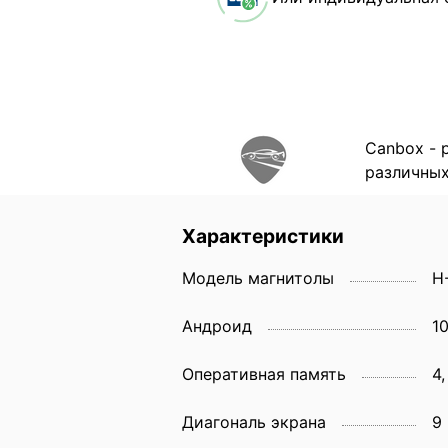
Canbox - 
различных
Характеристики
Модель магнитолы
H
Андроид
1
Оперативная память
4,
Диагональ экрана
9