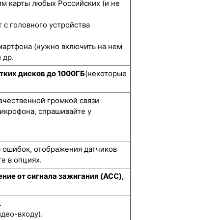
м карты любых Российских (и не
 с головного устройства
мартфона (нужно включить на нем
 др.
тких дисков до 1000ГБ
(некоторые
качественной громкой связи
икрофона, спрашивайте у
я ошибок, отображения датчиков
е в опциях.
ние от сигнала зажигания (ACC),
.
део-входу).