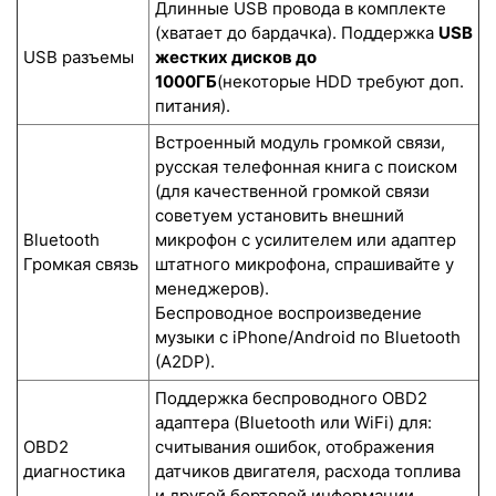
Длинные USB провода в комплекте
(хватает до бардачка). Поддержка
USB
USB разъемы
жестких дисков до
1000ГБ
(некоторые HDD требуют доп.
питания).
Встроенный модуль громкой связи,
русская телефонная книга с поиском
(для качественной громкой связи
советуем установить внешний
Bluetooth
микрофон с усилителем или адаптер
Громкая связь
штатного микрофона, спрашивайте у
менеджеров).
Беспроводное воспроизведение
музыки с iPhone/Android по Bluetooth
(A2DP).
Поддержка беспроводного OBD2
адаптера (Bluetooth или WiFi) для:
OBD2
считывания ошибок, отображения
диагностика
датчиков двигателя, расхода топлива
и другой бортовой информации.