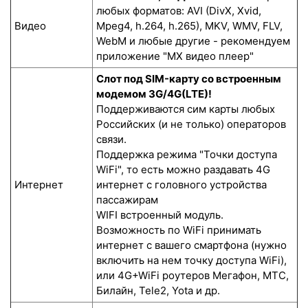
любых форматов: AVI (DivX, Xvid,
Видео
Mpeg4, h.264, h.265), MKV, WMV, FLV,
WebM и любые другие - рекомендуем
приложение "MX видео плеер"
Слот под SIM-карту со встроенным
модемом 3G/4G(LTE)!
Поддерживаются сим карты любых
Российских (и не только) операторов
связи.
Поддержка режима "Точки доступа
WiFi", то есть можно раздавать 4G
Интернет
интернет с головного устройства
пассажирам
WIFI встроенный модуль.
Возможность по WiFi принимать
интернет с вашего смартфона (нужно
включить на нем точку доступа WiFi),
или 4G+WiFi роутеров Мегафон, МТС,
Билайн, Tele2, Yota и др.