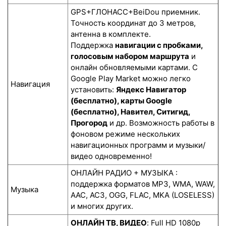
GPS+ГЛОНАСС+BeiDou приемник.
Точность координат до 3 метров,
антенна в комплекте.
Поддержка
навигации с пробками,
голосовым набором маршрута
и
онлайн обновляемыми картами. С
Google Play Market можно легко
Навигация
установить:
Яндекс Навигатор
(бесплатно), карты Google
(бесплатно), Навител, Ситигид,
Прогород
и др. Возможность работы в
фоновом режиме нескольких
навигационных программ и музыки/
видео одновременно!
ОНЛАЙН РАДИО + МУЗЫКА :
поддержка форматов MP3, WMA, WAW,
Музыка
AAC, AC3, OGG, FLAC, MKA (LOSELESS)
и многих других.
ОНЛАЙН ТВ, ВИДЕО
: Full HD 1080p