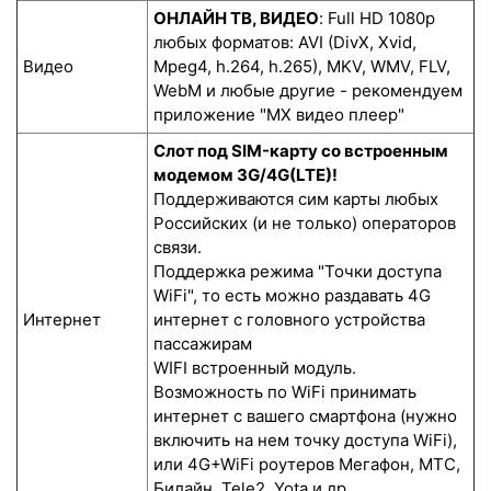
ОНЛАЙН ТВ, ВИДЕО
: Full HD 1080p
любых форматов: AVI (DivX, Xvid,
Видео
Mpeg4, h.264, h.265), MKV, WMV, FLV,
WebM и любые другие - рекомендуем
приложение "MX видео плеер"
Слот под SIM-карту со встроенным
модемом 3G/4G(LTE)!
Поддерживаются сим карты любых
Российских (и не только) операторов
связи.
Поддержка режима "Точки доступа
WiFi", то есть можно раздавать 4G
Интернет
интернет с головного устройства
пассажирам
WIFI встроенный модуль.
Возможность по WiFi принимать
интернет с вашего смартфона (нужно
включить на нем точку доступа WiFi),
или 4G+WiFi роутеров Мегафон, МТС,
Билайн, Tele2, Yota и др.