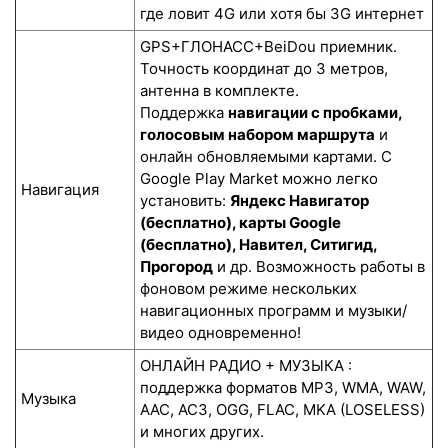
где ловит 4G или хотя бы 3G интернет
GPS+ГЛОНАСС+BeiDou приемник.
Точность координат до 3 метров,
антенна в комплекте.
Поддержка
навигации с пробками,
голосовым набором маршрута
и
онлайн обновляемыми картами. С
Google Play Market можно легко
Навигация
установить:
Яндекс Навигатор
(бесплатно), карты Google
(бесплатно), Навител, Ситигид,
Прогород
и др. Возможность работы в
фоновом режиме нескольких
навигационных программ и музыки/
видео одновременно!
ОНЛАЙН РАДИО + МУЗЫКА :
поддержка форматов MP3, WMA, WAW,
Музыка
AAC, AC3, OGG, FLAC, MKA (LOSELESS)
и многих других.