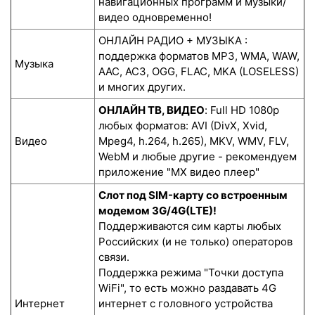
навигационных программ и музыки/
видео одновременно!
ОНЛАЙН РАДИО + МУЗЫКА :
поддержка форматов MP3, WMA, WAW,
Музыка
AAC, AC3, OGG, FLAC, MKA (LOSELESS)
и многих других.
ОНЛАЙН ТВ, ВИДЕО
: Full HD 1080p
любых форматов: AVI (DivX, Xvid,
Видео
Mpeg4, h.264, h.265), MKV, WMV, FLV,
WebM и любые другие - рекомендуем
приложение "MX видео плеер"
Слот под SIM-карту со встроенным
модемом 3G/4G(LTE)!
Поддерживаются сим карты любых
Российских (и не только) операторов
связи.
Поддержка режима "Точки доступа
WiFi", то есть можно раздавать 4G
Интернет
интернет с головного устройства