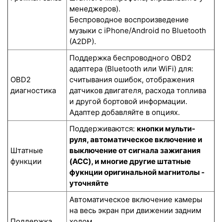
менеджеров).
Беспроводное воспроизведение
музыки с iPhone/Android по Bluetooth
(A2DP).
Поддержка беспроводного OBD2
адаптера (Bluetooth или WiFi) для:
OBD2
считывания ошибок, отображения
диагностика
датчиков двигателя, расхода топлива
и другой бортовой информации.
Адаптер добавляйте в опциях.
Поддерживаются:
кнопки мульти-
руля, автоматическое включение и
Штатные
выключение от сигнала зажигания
функции
(ACC), и многие другие штатные
фукнции оригинальной магнитолы -
уточняйте
Автоматическое включение камеры
на весь экран при движении задним
Поддержка
ходом.