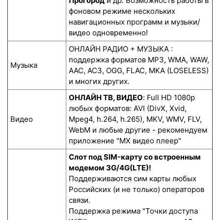
Прогород
и др. Возможность работы в
фоновом режиме нескольких
навигационных программ и музыки/
видео одновременно!
ОНЛАЙН РАДИО + МУЗЫКА :
поддержка форматов MP3, WMA, WAW,
Музыка
AAC, AC3, OGG, FLAC, MKA (LOSELESS)
и многих других.
ОНЛАЙН ТВ, ВИДЕО
: Full HD 1080p
любых форматов: AVI (DivX, Xvid,
Видео
Mpeg4, h.264, h.265), MKV, WMV, FLV,
WebM и любые другие - рекомендуем
приложение "MX видео плеер"
Слот под SIM-карту со встроенным
модемом 3G/4G(LTE)!
Поддерживаются сим карты любых
Российских (и не только) операторов
связи.
Поддержка режима "Точки доступа