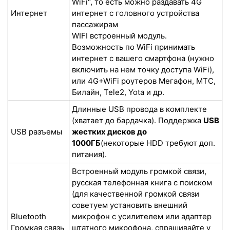
WiFi", то есть можно раздавать 4G
Интернет
интернет с головного устройства
пассажирам
WIFI встроенный модуль.
Возможность по WiFi принимать
интернет с вашего смартфона (нужно
включить на нем точку доступа WiFi),
или 4G+WiFi роутеров Мегафон, МТС,
Билайн, Tele2, Yota и др.
Длинные USB провода в комплекте
(хватает до бардачка). Поддержка
USB
USB разъемы
жестких дисков до
1000ГБ
(некоторые HDD требуют доп.
питания).
Встроенный модуль громкой связи,
русская телефонная книга с поиском
(для качественной громкой связи
советуем установить внешний
Bluetooth
микрофон с усилителем или адаптер
Громкая связь
штатного микрофона, спрашивайте у