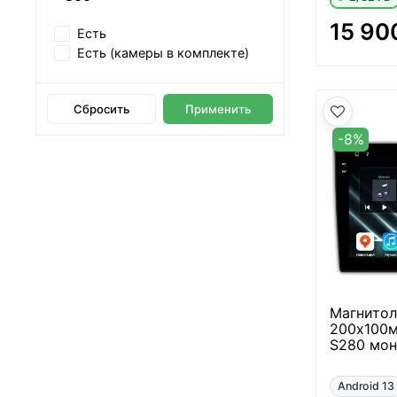
15 90
Есть
Есть (камеры в комплекте)
Сбросить
Применить
-8%
Магнитол
200х100м
S280 мон
Android 13