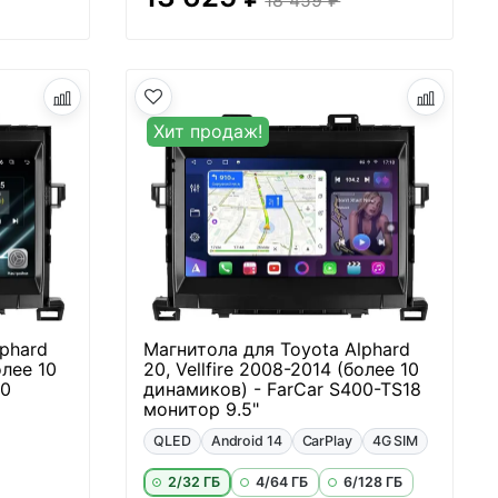
Хит продаж!
phard
Магнитола для Toyota Alphard
олее 10
20, Vellfire 2008-2014 (более 10
80
динамиков) - FarCar S400-TS18
монитор 9.5"
QLED
Android 14
CarPlay
4G SIM
2/32 ГБ
4/64 ГБ
6/128 ГБ