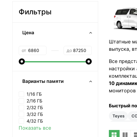
Фильтры
Цена
Штатные ма
—
выпуска, в
от
до
Все предст
настройки 
комплектац
Варианты памяти
10 динами
мониторов 
1/16 ГБ
2/16 ГБ
Быстрый п
2/32 ГБ
3/32 ГБ
Teyes
C
4/32 ГБ
35–50 тыс 
Показать все