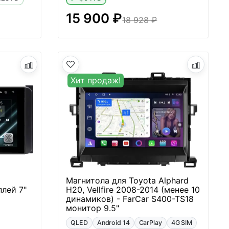
15 900 ₽
18 928 ₽
Хит продаж!
Магнитола для Toyota Alphard
плей 7"
H20, Vellfire 2008-2014 (менее 10
динамиков) - FarCar S400-TS18
монитор 9.5"
QLED
Android 14
CarPlay
4G SIM