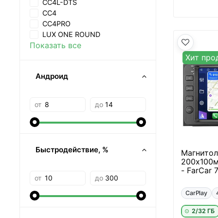
CC4L-DTS
CC4
CC4PRO
LUX ONE ROUND
Показать все
Хит про
Андроид
от
до
Быстродействие, %
Магнитол
200х100м
- FarCar 
от
до
CarPlay
2/32 ГБ