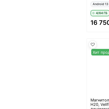
Android 13
4/64 ГБ
16 75
Хит про
Магнитол
H20, Vell
динамико