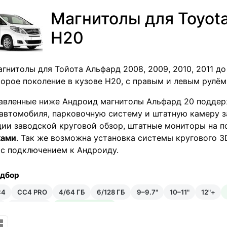
Магнитолы для Toyota
H20
гнитолы для Тойота Альфард 2008, 2009, 2010, 2011 до 
торое поколение в кузове Н20, с правым и левым рулём
авленные ниже Андроид магнитолы Альфард 20 поддер
автомобиля, парковочную систему и штатную камеру зад
ии заводской круговой обзор, штатные мониторы на п
ками
. Так же возможна установка системы кругового 
с подключением к Андроиду.
одбор
C4
CC4 PRO
4/64 ГБ
6/128 ГБ
9–9.7"
10–11"
12"+
₽
Android 14
Встроенный ИИ