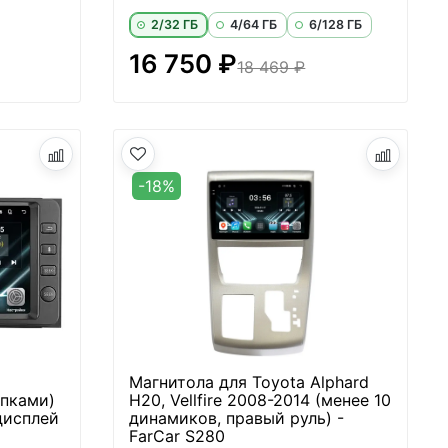
2/32 ГБ
4/64 ГБ
6/128 ГБ
16 750 ₽
18 469 ₽
-18%
Магнитола для Toyota Alphard
опками)
H20, Vellfire 2008-2014 (менее 10
дисплей
динамиков, правый руль) -
FarCar S280