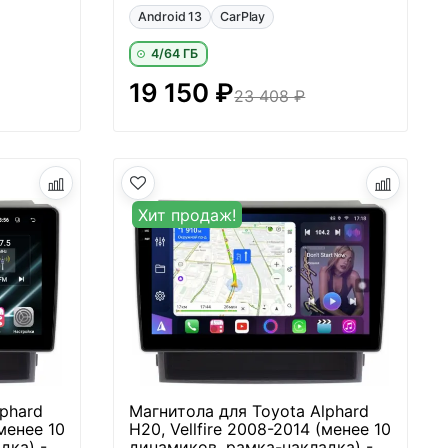
Android 13
CarPlay
4/64 ГБ
19 150 ₽
23 408 ₽
Хит продаж!
phard
Магнитола для Toyota Alphard
(менее 10
H20, Vellfire 2008-2014 (менее 10
дка) -
динамиков, рамка-накладка) -