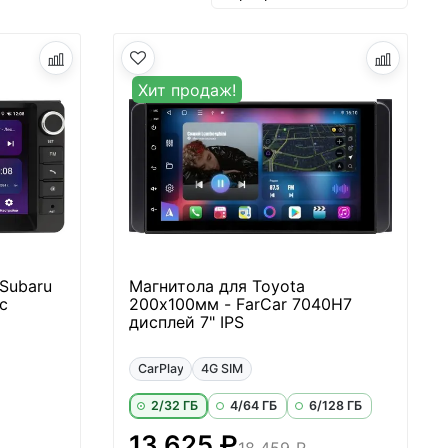
Хит продаж!
 Subaru
Магнитола для Toyota
с
200х100мм - FarCar 7040H7
дисплей 7" IPS
CarPlay
4G SIM
2/32 ГБ
4/64 ГБ
6/128 ГБ
13 625 ₽
18 459 ₽