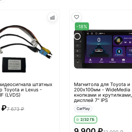
-18%
видеосигнала штатных
Магнитола для Toyota и
 Toyota и Lexus -
200х100мм - WideMedia 
IF (LVDS)
кнопками и крутилками,
дисплей 7" IPS
 ₽
7 673 ₽
CarPlay
2/32 ГБ
9 900 ₽
12 000 ₽