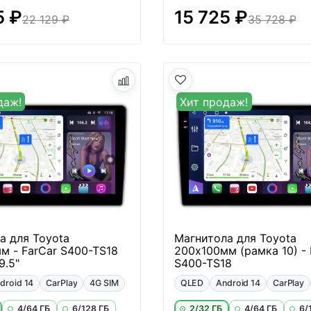
5 ₽
15 725 ₽
22 129 ₽
35 728 ₽
даж!
Хит продаж!
а для Toyota
Магнитола для Toyota
м - FarCar S400-TS18
200х100мм (рамка 10) - 
9.5"
S400-TS18
droid 14
CarPlay
4G SIM
QLED
Android 14
CarPlay
4/64 ГБ
6/128 ГБ
2/32 ГБ
4/64 ГБ
6/