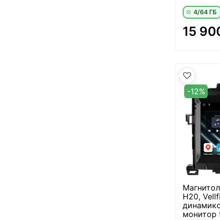
4/64 ГБ
15 90
-12%
Магнитол
H20, Vell
динамико
монитор 9