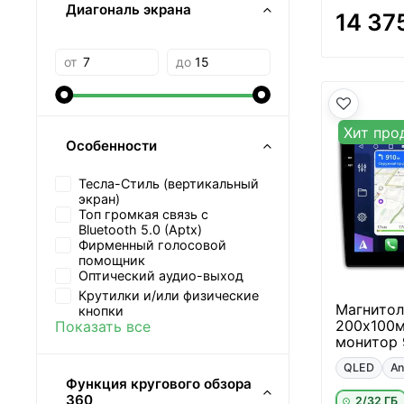
Диагональ экрана
14 37
от
до
Хит про
Особенности
Тесла-Стиль (вертикальный
экран)
Топ громкая связь с
Bluetooth 5.0 (Aptx)
Фирменный голосовой
помощник
Оптический аудио-выход
Крутилки и/или физические
Магнитол
кнопки
200х100м
Показать все
монитор 
QLED
An
Функция кругового обзора
360
2/32 ГБ