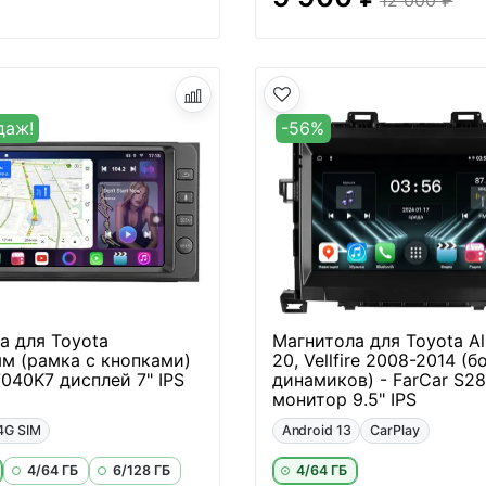
даж!
-56%
а для Toyota
Магнитола для Toyota Al
м (рамка с кнопками)
20, Vellfire 2008-2014 (б
7040K7 дисплей 7" IPS
динамиков) - FarCar S2
монитор 9.5" IPS
4G SIM
Android 13
CarPlay
4/64 ГБ
6/128 ГБ
4/64 ГБ