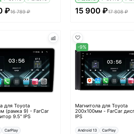
0 ₽
15 900 ₽
16 789 ₽
17 808 ₽
-9%
а для Toyota
Магнитола для Toyota
м (рамка 9) - FarCar
200х100мм - FarCar дис
итор 9.5" IPS
IPS
CarPlay
Android 13
CarPlay