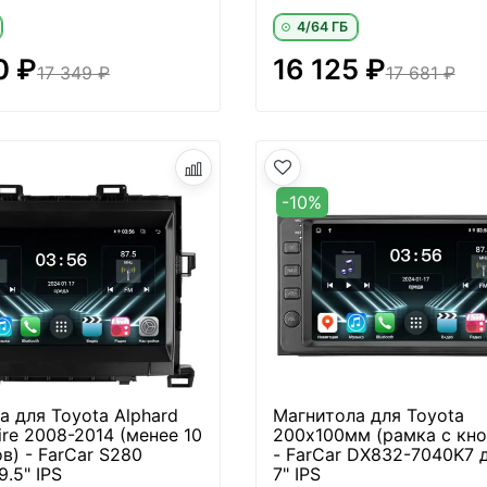
4/64 ГБ
0 ₽
16 125 ₽
17 349 ₽
17 681 ₽
-10%
а для Toyota Alphard
Магнитола для Toyota
fire 2008-2014 (менее 10
200х100мм (рамка с кн
в) - FarCar S280
- FarCar DX832-7040K7 
.5" IPS
7" IPS