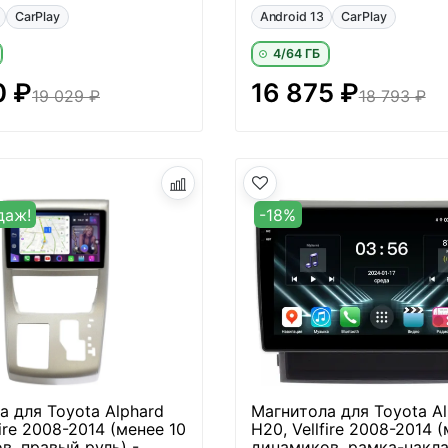
CarPlay
Android 13
CarPlay
4/64 ГБ
0 ₽
16 875 ₽
19 029 ₽
18 793 ₽
даж!
-18%
а для Toyota Alphard
Магнитола для Toyota Al
fire 2008-2014 (менее 10
H20, Vellfire 2008-2014 
в, правый руль) -
динамиков, рамка-накла