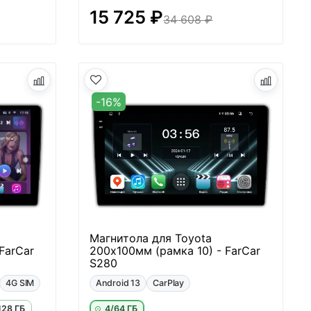
15 725 ₽
34 608 ₽
-16%
Магнитола для Toyota
FarCar
200х100мм (рамка 10) - FarCar
S280
4G SIM
Android 13
CarPlay
128 ГБ
4/64 ГБ