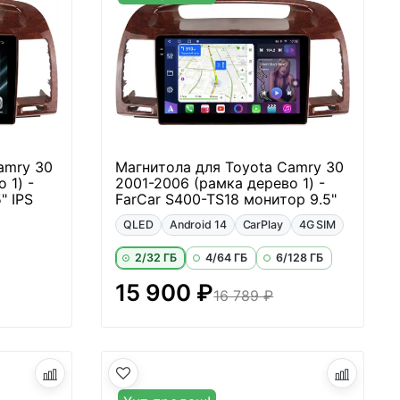
amry 30
Магнитола для Toyota Camry 30
 1) -
2001-2006 (рамка дерево 1) -
" IPS
FarCar S400-TS18 монитор 9.5"
QLED
Android 14
CarPlay
4G SIM
2/32 ГБ
4/64 ГБ
6/128 ГБ
15 900 ₽
16 789 ₽