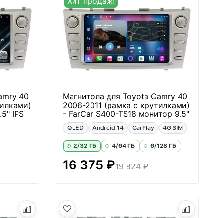
Хит продаж!
amry 40
Магнитола для Toyota Camry 40
тилками)
2006-2011 (рамка с крутилками)
5" IPS
- FarCar S400-TS18 монитор 9.5"
QLED
Android 14
CarPlay
4G SIM
2/32 ГБ
4/64 ГБ
6/128 ГБ
16 375 ₽
19 824 ₽