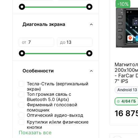
-10%
Диагональ экрана
от
до
Магнитол
200х100м
Особенности
- FarCar
7" IPS
Тесла-Стиль (вертикальный
экран)
Android 13
Топ громкая связь с
Bluetooth 5.0 (Aptx)
4/64 ГБ
Фирменный голосовой
помощник
16 87
Оптический аудио-выход
Крутилки и/или физические
кнопки
Показать все