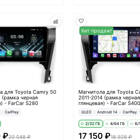
Хит продаж!
а для Toyota Camry 50
Магнитола для Toyota C
4 (рамка черная
2011-2014 (рамка черная
) - FarCar S280
глянцевая) - FarCar S40
CarPlay
QLED
Android 14
CarPlay
2/32 ГБ
4/64 ГБ
6/
0 ₽
17 150 ₽
20 048 ₽
18 928 ₽