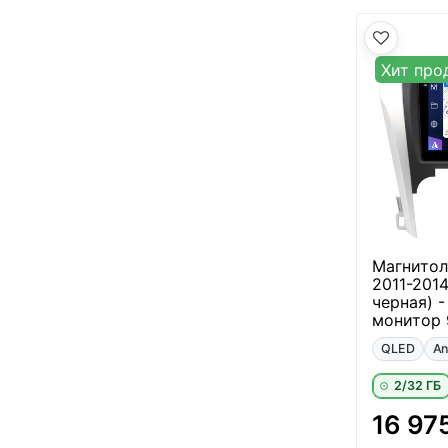
Хит про
Магнитол
2011-201
черная) -
монитор 
QLED
An
2/32 ГБ
16 97