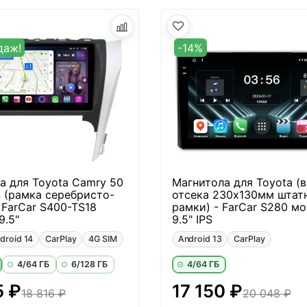
даж!
-14%
а для Toyota Camry 50
Магнитола для Toyota (
4 (рамка серебристо-
отсека 230х130мм штат
 FarCar S400-TS18
рамки) - FarCar S280 м
9.5"
9.5" IPS
droid 14
CarPlay
4G SIM
Android 13
CarPlay
4/64 ГБ
6/128 ГБ
4/64 ГБ
5 ₽
17 150 ₽
18 816 ₽
20 048 ₽