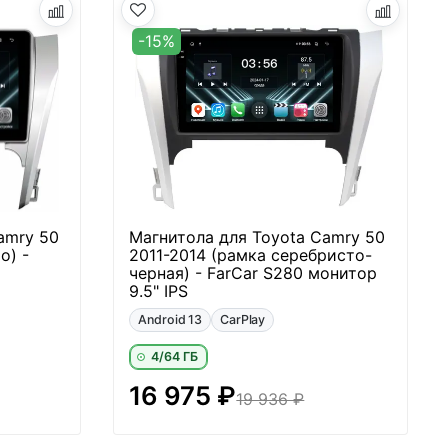
-15%
amry 50
Магнитола для Toyota Camry 50
о) -
2011-2014 (рамка серебристо-
черная) - FarCar S280 монитор
9.5" IPS
Android 13
CarPlay
4/64 ГБ
16 975 ₽
19 936 ₽