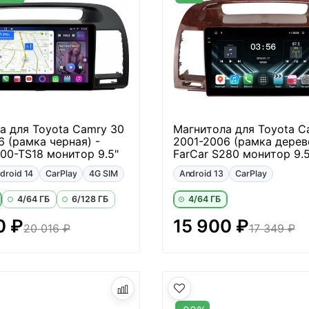
а для Toyota Camry 30
Магнитола для Toyota C
6 (рамка черная) -
2001-2006 (рамка дерево
400-TS18 монитор 9.5"
FarCar S280 монитор 9.5
droid 14
CarPlay
4G SIM
Android 13
CarPlay
4/64 ГБ
6/128 ГБ
4/64 ГБ
0 ₽
15 900 ₽
20 016 ₽
17 349 ₽