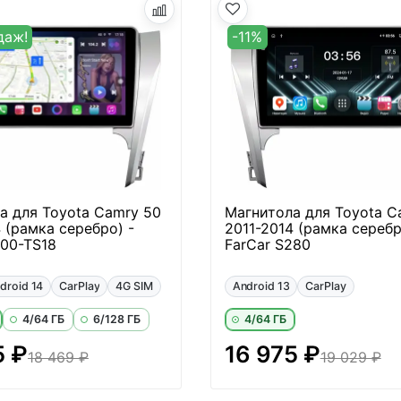
даж!
-11%
а для Toyota Camry 50
Магнитола для Toyota C
 (рамка серебро) -
2011-2014 (рамка серебр
400-TS18
FarCar S280
droid 14
CarPlay
4G SIM
Android 13
CarPlay
4/64 ГБ
6/128 ГБ
4/64 ГБ
5 ₽
16 975 ₽
18 469 ₽
19 029 ₽