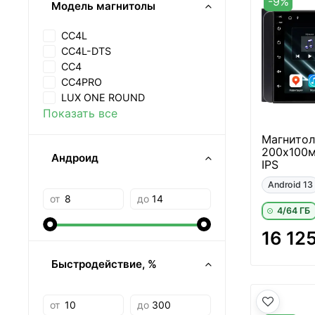
-9%
Модель магнитолы
CC4L
CC4L-DTS
CC4
CC4PRO
LUX ONE ROUND
Показать все
Магнитол
200х100м
Андроид
IPS
Android 13
от
до
4/64 ГБ
16 12
Быстродействие, %
от
до