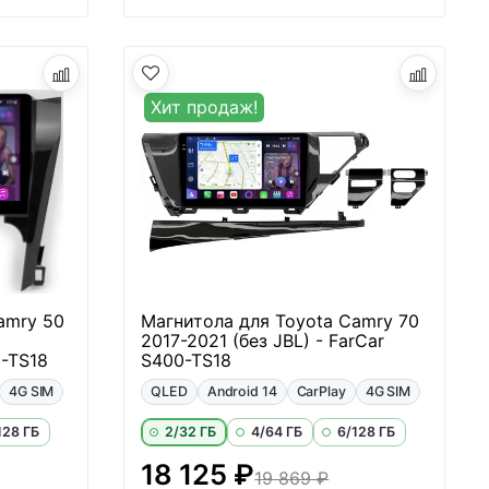
Хит продаж!
amry 50
Магнитола для Toyota Camry 70
2017-2021 (без JBL) - FarCar
0-TS18
S400-TS18
4G SIM
QLED
Android 14
CarPlay
4G SIM
128 ГБ
2/32 ГБ
4/64 ГБ
6/128 ГБ
18 125 ₽
19 869 ₽