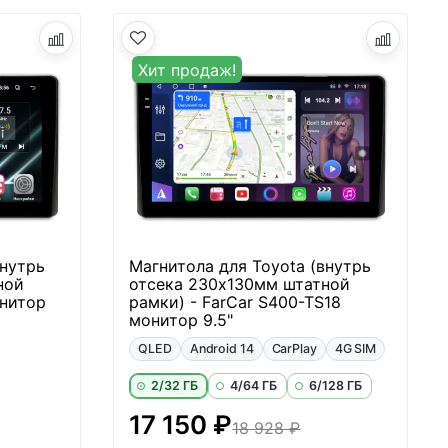
Хит продаж!
внутрь
Магнитола для Toyota (внутрь
ной
отсека 230х130мм штатной
онитор
рамки) - FarCar S400-TS18
монитор 9.5"
QLED
Android 14
CarPlay
4G SIM
2/32 ГБ
4/64 ГБ
6/128 ГБ
17 150 ₽
18 928 ₽