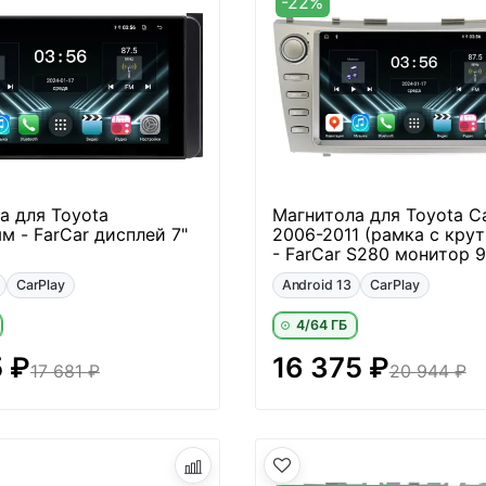
-22%
а для Toyota
Магнитола для Toyota C
м - FarCar дисплей 7"
2006-2011 (рамка с кру
- FarCar S280 монитор 9.
CarPlay
Android 13
CarPlay
4/64 ГБ
5 ₽
16 375 ₽
17 681 ₽
20 944 ₽