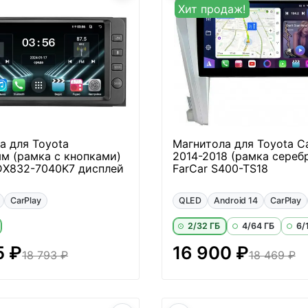
Хит продаж!
а для Toyota
Магнитола для Toyota C
м (рамка с кнопками)
2014-2018 (рамка серебр
 DX832-7040K7 дисплей
FarCar S400-TS18
CarPlay
QLED
Android 14
CarPlay
2/32 ГБ
4/64 ГБ
6/
5 ₽
16 900 ₽
18 793 ₽
18 469 ₽