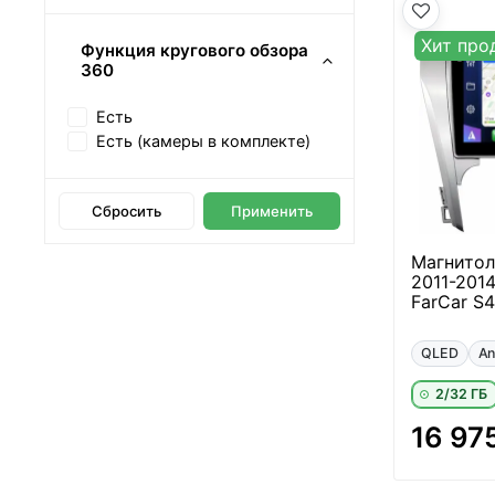
Хит про
Функция кругового обзора
360
Есть
Есть (камеры в комплекте)
Сбросить
Применить
Магнитол
2011-2014
FarCar S
QLED
An
2/32 ГБ
16 97