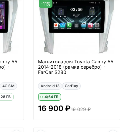
-11%
amry 55
Магнитола для Toyota Camry 55
о) -
2014-2018 (рамка серебро) -
FarCar S280
4G SIM
Android 13
CarPlay
128 ГБ
4/64 ГБ
16 900 ₽
19 029 ₽