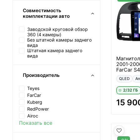
Совместимость
комплектации авто
Заводской круговой обзор
360 (4 камеры)
Без штатной камеры заднего
вида
Штатная камера заднего
вида
Магнитол
2001-200
FarCar S
Производитель
QLED
An
Teyes
2/32 ГБ
FarCar
15 90
Kuberg
RedPower
Airoc
Показать все