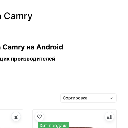
a Camry
 Camry на Android
щих производителей
Хит продаж!