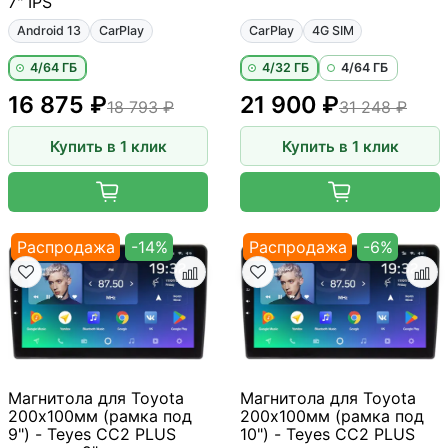
7" IPS
Android 13
CarPlay
CarPlay
4G SIM
4/64 ГБ
4/32 ГБ
4/64 ГБ
16 875 ₽
21 900 ₽
18 793 ₽
31 248 ₽
Купить в 1 клик
Купить в 1 клик
Распродажа
-14%
Распродажа
-6%
Магнитола для Toyota
Магнитола для Toyota
200х100мм (рамка под
200х100мм (рамка под
9") - Teyes CC2 PLUS
10") - Teyes CC2 PLUS