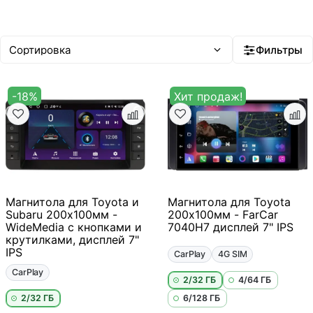
20–35 тыс ₽
35–50 тыс ₽
Android 14
Встроенный ИИ
Фильтры
-18%
Хит продаж!
Магнитола для Toyota и
Магнитола для Toyota
Subaru 200х100мм -
200х100мм - FarCar
WideMedia с кнопками и
7040H7 дисплей 7" IPS
крутилками, дисплей 7"
IPS
CarPlay
4G SIM
CarPlay
2/32 ГБ
4/64 ГБ
2/32 ГБ
6/128 ГБ