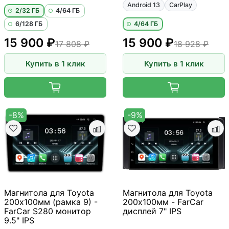
Android 13
CarPlay
2/32 ГБ
4/64 ГБ
6/128 ГБ
4/64 ГБ
15 900 ₽
15 900 ₽
17 808 ₽
18 928 ₽
Купить в 1 клик
Купить в 1 клик
-8%
-9%
Магнитола для Toyota
Магнитола для Toyota
200х100мм (рамка 9) -
200х100мм - FarCar
FarCar S280 монитор
дисплей 7" IPS
9.5" IPS