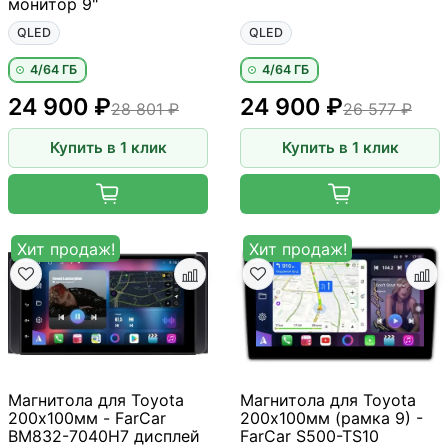
монитор 9"
QLED
QLED
4/64 ГБ
4/64 ГБ
24 900 ₽
24 900 ₽
28 801 ₽
26 577 ₽
Купить в 1 клик
Купить в 1 клик
Хит продаж!
Хит продаж!
Магнитола для Toyota
Магнитола для Toyota
200х100мм - FarCar
200х100мм (рамка 9) -
BM832-7040H7 дисплей
FarCar S500-TS10