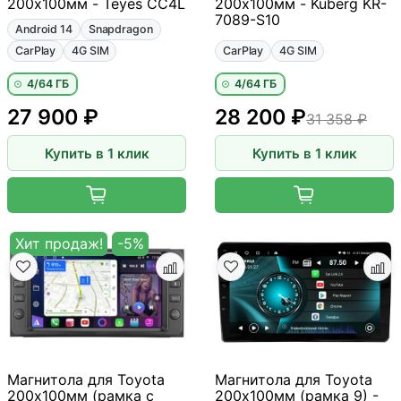
200х100мм - Teyes CC4L
200х100мм - Kuberg KR-
7089-S10
Android 14
Snapdragon
CarPlay
4G SIM
CarPlay
4G SIM
4/64 ГБ
4/64 ГБ
27 900 ₽
28 200 ₽
31 358 ₽
Купить в 1 клик
Купить в 1 клик
Хит продаж!
-5%
Магнитола для Toyota
Магнитола для Toyota
200х100мм (рамка с
200х100мм (рамка 9) -