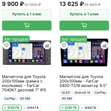
9 900 ₽
13 625 ₽
12 000 ₽
18 459 ₽
Купить в 1 клик
Купить в 1 клик
Хит продаж!
Хит продаж!
Магнитола для Toyota
Магнитола для Toyota
200х100мм (рамка с
200х100мм - FarCar
кнопками) - FarCar
S400-TS18 монитор 9.5"
7040K7 дисплей 7" IPS
QLED
Android 14
CarPlay
CarPlay
4G SIM
4G SIM
2/32 ГБ
4/64 ГБ
2/32 ГБ
4/64 ГБ