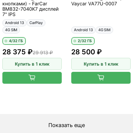
кнопками) - FarCar
Vaycar VA77U-0007
BM832-7040K7 дисплей
7" IPS
Android 13
CarPlay
4G SIM
Android 13
4G SIM
4/32 ГБ
2/32 ГБ
28 375 ₽
28 500 ₽
29 913 ₽
Купить в 1 клик
Купить в 1 клик
Показать еще