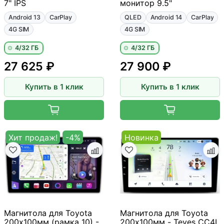
7" IPS
монитор 9.5"
Android 13
CarPlay
QLED
Android 14
CarPlay
4G SIM
4G SIM
4/32 ГБ
4/32 ГБ
27 625 ₽
27 900 ₽
Купить в 1 клик
Купить в 1 клик
Хит продаж!
-4%
Новинка
Магнитола для Toyota
Магнитола для Toyota
200х100мм (рамка 10) -
200х100мм - Teyes CC4L